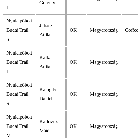
Gergely
L
Nyúlcipőbolt
Juhasz
Budai Trail
OK
Magyarország
Coffee
Attila
S
Nyúlcipőbolt
Kafka
Budai Trail
OK
Magyarország
Anita
L
Nyúlcipőbolt
Karagity
Budai Trail
OK
Magyarország
Dániel
S
Nyúlcipőbolt
Karlovitz
Budai Trail
OK
Magyarország
Máté
M