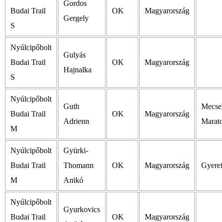
Gordos
Budai Trail
OK
Magyarország
Gergely
S
Nyúlcipőbolt
Gulyás
Budai Trail
OK
Magyarország
Hajnalka
S
Nyúlcipőbolt
Guth
Mecse
Budai Trail
OK
Magyarország
Adrienn
Marat
M
Nyúlcipőbolt
Gyürki-
Budai Trail
Thomann
OK
Magyarország
Gyeref
M
Anikó
Nyúlcipőbolt
Gyurkovics
Budai Trail
OK
Magyarország