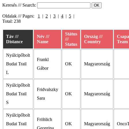
Keresés /// Search:
OK
Oldalak /// Pages:
1
|
2
|
3
|
4
|
5
|
Total: 238
Státus
Táv ///
Név ///
Ország ///
Csapat
///
Distance
Name
Country
Team
Status
Nyúlcipőbolt
Frankl
Budai Trail
OK
Magyarország
Gábor
L
Nyúlcipőbolt
Fridvalszky
Budai Trail
OK
Magyarország
Sara
S
Nyúlcipőbolt
Fröhlich
Budai Trail
OK
Magyarország
Onco
Georgina