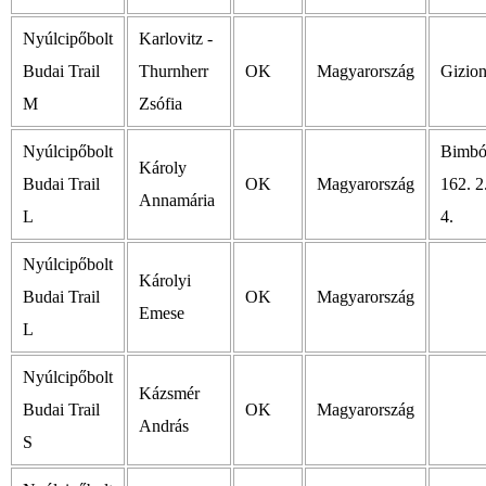
Nyúlcipőbolt
Karlovitz -
Budai Trail
Thurnherr
OK
Magyarország
Gizio
M
Zsófia
Nyúlcipőbolt
Bimbó
Károly
Budai Trail
OK
Magyarország
162. 2.
Annamária
L
4.
Nyúlcipőbolt
Károlyi
Budai Trail
OK
Magyarország
Emese
L
Nyúlcipőbolt
Kázsmér
Budai Trail
OK
Magyarország
András
S