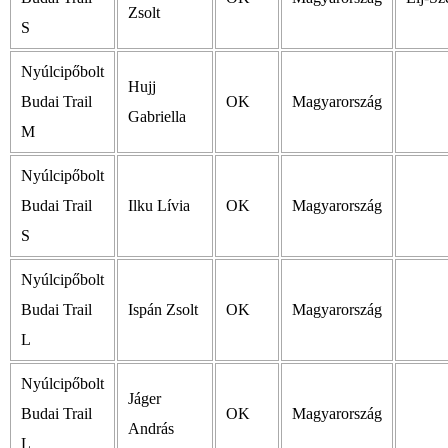
Zsolt
S
Nyúlcipőbolt
Hujj
Budai Trail
OK
Magyarország
Gabriella
M
Nyúlcipőbolt
Budai Trail
Ilku Lívia
OK
Magyarország
S
Nyúlcipőbolt
Budai Trail
Ispán Zsolt
OK
Magyarország
L
Nyúlcipőbolt
Jáger
Budai Trail
OK
Magyarország
András
L