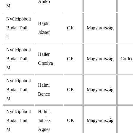
Anikó
M
Nyúlcipőbolt
Hajdu
Budai Trail
OK
Magyarország
József
L
Nyúlcipőbolt
Haller
Budai Trail
OK
Magyarország
Coffe
Orsolya
M
Nyúlcipőbolt
Halmi
Budai Trail
OK
Magyarország
Bence
M
Nyúlcipőbolt
Halmi-
Budai Trail
Juhász
OK
Magyarország
M
Ágnes