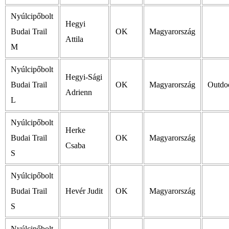
Nyúlcipőbolt
Hegyi
Budai Trail
OK
Magyarország
Attila
M
Nyúlcipőbolt
Hegyi-Sági
Budai Trail
OK
Magyarország
Outdoo
Adrienn
L
Nyúlcipőbolt
Herke
Budai Trail
OK
Magyarország
Csaba
S
Nyúlcipőbolt
Budai Trail
Hevér Judit
OK
Magyarország
S
Nyúlcipőbolt