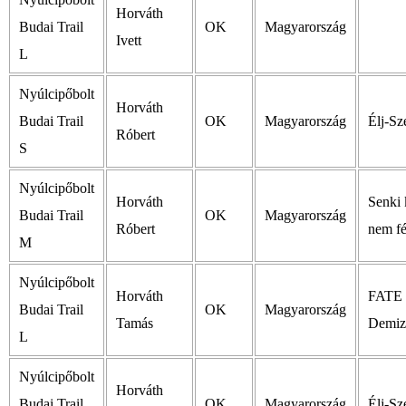
Horváth
Budai Trail
OK
Magyarország
Ivett
L
Nyúlcipőbolt
Horváth
Budai Trail
OK
Magyarország
Élj-Sz
Róbert
S
Nyúlcipőbolt
Horváth
Senki 
Budai Trail
OK
Magyarország
Róbert
nem f
M
Nyúlcipőbolt
Horváth
FATE 
Budai Trail
OK
Magyarország
Tamás
Demiz
L
Nyúlcipőbolt
Horváth
Budai Trail
OK
Magyarország
Élj-Sz