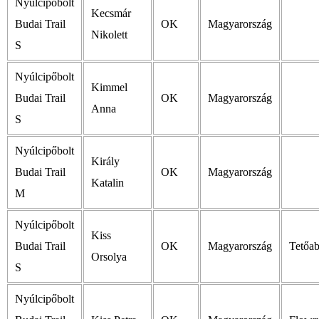
Nyúlcipőbolt
Kecsmár
Budai Trail
OK
Magyarország
Nikolett
S
Nyúlcipőbolt
Kimmel
Budai Trail
OK
Magyarország
Anna
S
Nyúlcipőbolt
Király
Budai Trail
OK
Magyarország
Katalin
M
Nyúlcipőbolt
Kiss
Budai Trail
OK
Magyarország
Tetőab
Orsolya
S
Nyúlcipőbolt