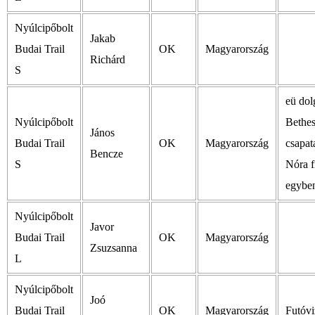
Nyúlcipőbolt
Jakab
Budai Trail
OK
Magyarország
Richárd
S
eü dol
Nyúlcipőbolt
Bethe
János
Budai Trail
OK
Magyarország
csapat
Bencze
S
Nóra f
egyben
Nyúlcipőbolt
Javor
Budai Trail
OK
Magyarország
Zsuzsanna
L
Nyúlcipőbolt
Joó
Budai Trail
OK
Magyarország
Futóvi