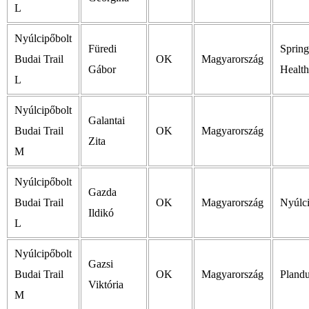
L
Nyúlcipőbolt
Füredi
Sprin
Budai Trail
OK
Magyarország
Gábor
Health
L
Nyúlcipőbolt
Galantai
Budai Trail
OK
Magyarország
Zita
M
Nyúlcipőbolt
Gazda
Budai Trail
OK
Magyarország
Nyúlci
Ildikó
L
Nyúlcipőbolt
Gazsi
Budai Trail
OK
Magyarország
Pland
Viktória
M